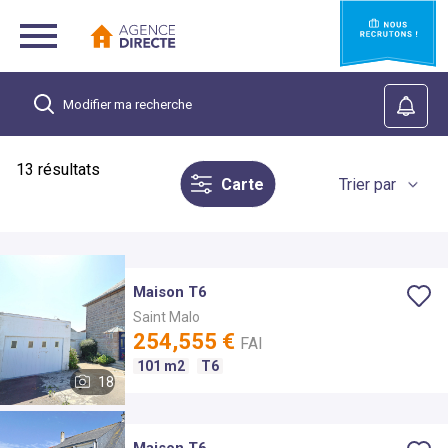
Modifier ma recherche
13
résultats
Localisation
Carte
Trier par
Maison T6
Saint Malo
254,555 €
FAI
101 m2
T6
18
Maison T6