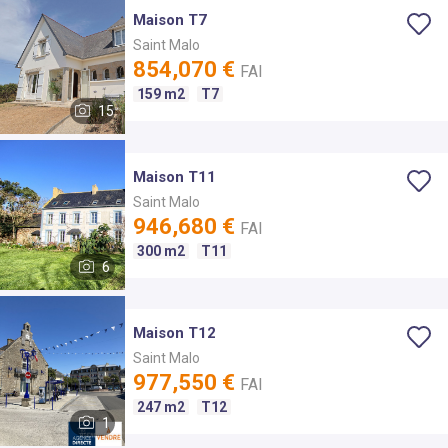
Maison T7
Saint Malo
854,070 €
FAI
159 m2
T7
15
Maison T11
Saint Malo
946,680 €
FAI
300 m2
T11
6
Maison T12
Saint Malo
977,550 €
FAI
247 m2
T12
1