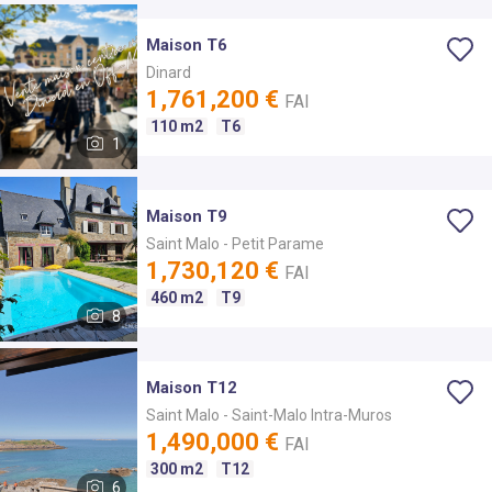
Maison T6
Dinard
1,761,200 €
FAI
110 m2
T6
1
Maison T9
Saint Malo
- Petit Parame
1,730,120 €
FAI
460 m2
T9
8
Maison T12
Saint Malo
- Saint-Malo Intra-Muros
1,490,000 €
FAI
300 m2
T12
6