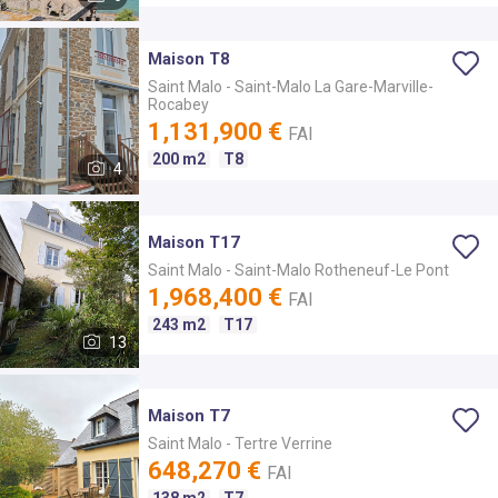
Maison T8
Saint Malo
- Saint-Malo La Gare-Marville-
Rocabey
1,131,900 €
FAI
200 m2
T8
4
Maison T17
Saint Malo
- Saint-Malo Rotheneuf-Le Pont
1,968,400 €
FAI
243 m2
T17
13
Maison T7
Saint Malo
- Tertre Verrine
648,270 €
FAI
138 m2
T7