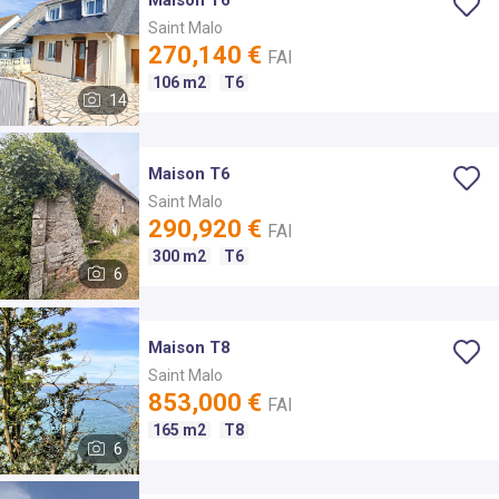
Saint Malo
270,140 €
FAI
106 m2
T6
VOIR LES BIENS
14
Maison T6
Saint Malo
290,920 €
FAI
300 m2
T6
6
Maison T8
Saint Malo
853,000 €
FAI
165 m2
T8
6